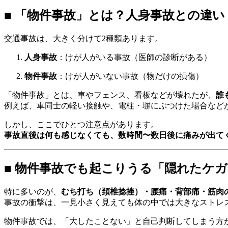
■ 「物件事故」とは？人身事故との違い
交通事故は、大きく分けて2種類あります。
人身事故
：けが人がいる事故（医師の診断がある）
物件事故
：けが人がいない事故（物だけの損傷）
「物件事故」とは、車やフェンス、看板などが壊れたが、
誰
例えば、車同士の軽い接触や、電柱・塀にぶつけた場合など
しかし、ここでひとつ注意点があります。
事故直後は何も感じなくても、数時間〜数日後に痛みが出て
■ 物件事故でも起こりうる「隠れたケガ
特に多いのが、
むち打ち（頚椎捻挫）・腰痛・背部痛・筋肉
事故の衝撃は、一見小さく見えても体の中では大きなストレ
物件事故では、「大したことない」と自己判断してしまう方