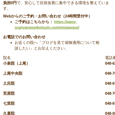
負担0円
で、安心して症状改善に集中できる環境を整えていま
す。
Webからのご予約・お問い合わせ（24時間受付中）
ご予約はこちらから：
https://ageo-
sugiyamaseikotsuin.com/otoiawase/
お電話でのお問い合わせ
お近くの院へ「ブログを見て保険適用について相
談したい」とお伝えください。
院名
電話
小泉院（上尾）
048-6
上尾中央院
048-7
土呂院
048-6
宮原院
048-7
七里院
048-6
久喜院
048-0