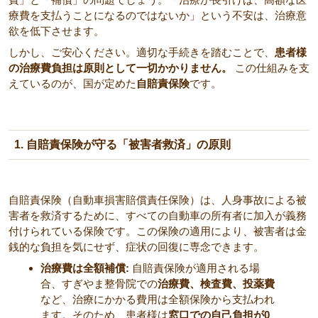
療費を支払うことになるのではないか」という不安は、治療意
欲を低下させます。
しかし、ご安心ください。適切な手続きを踏むことで、
患者様
の治療費負担は原則として一切かかりません。
この仕組みを支
えているのが、国が定めた
自賠責保険
です。
1. 自賠責保険が守る「被害者救済」の原則
自賠責保険（自動車損害賠償責任保険）は、人身事故による被
害者を救済するために、すべての自動車の所有者に加入が義務
付けられている保険です。この保険の適用により、被害者は金
銭的な負担を気にせず、症状の回復に専念できます。
治療費は全額補償:
自賠責保険が適用される場
合、すぎやま整骨院での
治療費、検査費、投薬費
など、治療にかかる費用は全額保険から支払われ
ます。そのため、患者様は
窓口での自己負担が0