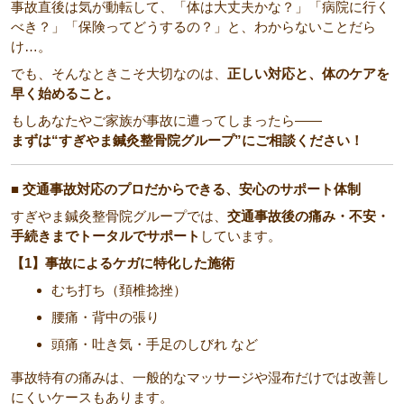
事故直後は気が動転して、「体は大丈夫かな？」「病院に行く
べき？」「保険ってどうするの？」と、わからないことだら
け…。
でも、そんなときこそ大切なのは、
正しい対応と、体のケアを
早く始めること。
もしあなたやご家族が事故に遭ってしまったら――
まずは“すぎやま鍼灸整骨院グループ”にご相談ください！
■ 交通事故対応のプロだからできる、安心のサポート体制
すぎやま鍼灸整骨院グループでは、
交通事故後の痛み・不安・
手続きまでトータルでサポート
しています。
【1】事故によるケガに特化した施術
むち打ち（頚椎捻挫）
腰痛・背中の張り
頭痛・吐き気・手足のしびれ など
事故特有の痛みは、一般的なマッサージや湿布だけでは改善し
にくいケースもあります。