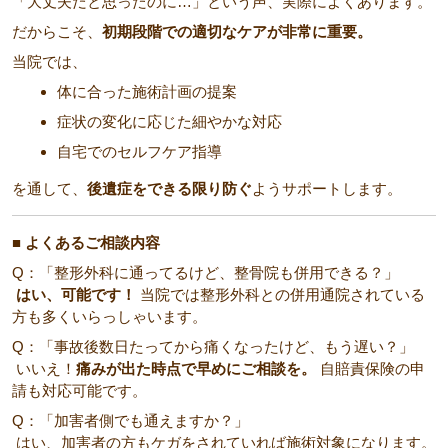
「大丈夫だと思ったのに…」という声、実際によくあります。
だからこそ、
初期段階での適切なケアが非常に重要。
当院では、
体に合った施術計画の提案
症状の変化に応じた細やかな対応
自宅でのセルフケア指導
を通して、
後遺症をできる限り防ぐ
ようサポートします。
■ よくあるご相談内容
Q：「整形外科に通ってるけど、整骨院も併用できる？」
はい、可能です！
当院では整形外科との併用通院されている
方も多くいらっしゃいます。
Q：「事故後数日たってから痛くなったけど、もう遅い？」
いいえ！
痛みが出た時点で早めにご相談を。
自賠責保険の申
請も対応可能です。
Q：「加害者側でも通えますか？」
はい、加害者の方もケガをされていれば施術対象になります。