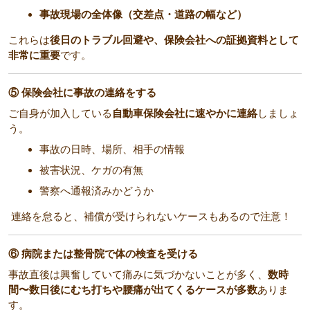
事故現場の全体像（交差点・道路の幅など）
これらは
後日のトラブル回避や、保険会社への証拠資料として
非常に重要
です。
⑤ 保険会社に事故の連絡をする
ご自身が加入している
自動車保険会社に速やかに連絡
しましょ
う。
事故の日時、場所、相手の情報
被害状況、ケガの有無
警察へ通報済みかどうか
連絡を怠ると、補償が受けられないケースもあるので注意！
⑥ 病院または整骨院で体の検査を受ける
事故直後は興奮していて痛みに気づかないことが多く、
数時
間〜数日後にむち打ちや腰痛が出てくるケースが多数
ありま
す。