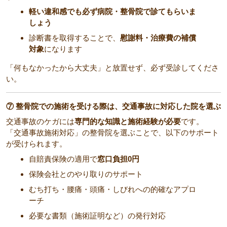
軽い違和感でも必ず病院・整骨院で診てもらいま
しょう
診断書を取得することで、
慰謝料・治療費の補償
対象
になります
「何もなかったから大丈夫」と放置せず、必ず受診してくださ
い。
⑦ 整骨院での施術を受ける際は、交通事故に対応した院を選ぶ
交通事故のケガには
専門的な知識と施術経験が必要
です。
「交通事故施術対応」の整骨院を選ぶことで、以下のサポート
が受けられます。
自賠責保険の適用で
窓口負担0円
保険会社とのやり取りのサポート
むち打ち・腰痛・頭痛・しびれへの的確なアプロ
ーチ
必要な書類（施術証明など）の発行対応