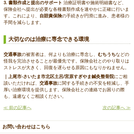
3. 書類作成と提出のサポート
治療証明書や施術明細書など、
保険会社へ提出が必要な各種書類作成を速やかに正確に行いま
す。これにより、
自賠責保険
の手続きが円滑に進み、患者様の
手間を減らします。
大切なのは治療に専念できる環境
交通事故
の被害者は、何よりも治療に専念し、
むちうち
などの
怪我を完治させることが最優先です。保険会社とのやり取りは
ストレスが大きく、回復を遅らせる原因にもなりかねません。
｜上尾市-さいたま市北区土呂/宮原すぎやま鍼灸整骨院
にご相
談いただければ、
交通事故
に関する手続きの不安を軽減し、手
厚い治療環境を提供します。保険会社との連絡でお困りの際
も、遠慮なくご相談ください。
≪ 前の記事へ
次の記事へ ≫
お問い合わせはこちら