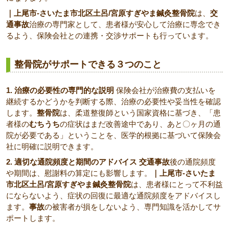
｜上尾市-さいたま市北区土呂/宮原すぎやま鍼灸整骨院
は、
交
通事故
治療の専門家として、患者様が安心して治療に専念でき
るよう、保険会社との連携・交渉サポートも行っています。
整骨院がサポートできる３つのこと
1. 治療の必要性の専門的な説明
保険会社が治療費の支払いを
継続するかどうかを判断する際、治療の必要性や妥当性を確認
します。
整骨院
は、柔道整復師という国家資格に基づき、「患
者様の
むちうち
の症状はまだ改善途中であり、あと〇ヶ月の通
院が必要である」ということを、医学的根拠に基づいて保険会
社に明確に説明できます。
2. 適切な通院頻度と期間のアドバイス
交通事故
後の通院頻度
や期間は、慰謝料の算定にも影響します。
｜上尾市-さいたま
市北区土呂/宮原すぎやま鍼灸整骨院
は、患者様にとって不利益
にならないよう、症状の回復に最適な通院頻度をアドバイスし
ます。
事故
の被害者が損をしないよう、専門知識を活かしてサ
ポートします。