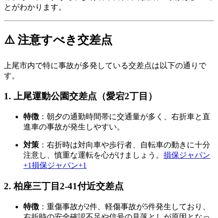
とがわかります。
⚠️ 注意すべき交差点
上尾市内で特に事故が多発している交差点は以下の通りで
す。
1. 上尾運動公園交差点（愛宕2丁目）
特徴
：
朝夕の通勤時間帯に交通量が多く、右折車と直
進車の事故が発生しやすい。
対策
：
右折時は対向車や歩行者、自転車の動きに十分
注意し、慎重な運転を心がけましょう。
損保ジャパン
+1
損保ジャパン
+1
2. 柏座三丁目2-41付近交差点
特徴
：
重傷事故が2件、軽傷事故が5件発生しており、
右折時の安全確認不足や信号の見落としが原因となっ