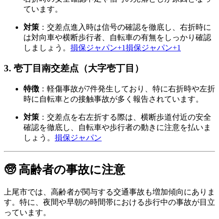
ています。
対策
：
交差点進入時は信号の確認を徹底し、右折時に
は対向車や横断歩行者、自転車の有無をしっかり確認
しましょう。
損保ジャパン
+1
損保ジャパン
+1
3. 壱丁目南交差点（大字壱丁目）
特徴
：
軽傷事故が7件発生しており、特に右折時や左折
時に自転車との接触事故が多く報告されています。
対策
：
交差点を右左折する際は、横断歩道付近の安全
確認を徹底し、自転車や歩行者の動きに注意を払いま
しょう。
損保ジャパン
🧓 高齢者の事故に注意
上尾市では、高齢者が関与する交通事故も増加傾向にありま
す。
特に、夜間や早朝の時間帯における歩行中の事故が目立
っています。