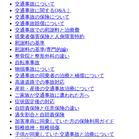
交通事故について
交通事故に関するQ&A｜
交通事故の保険について
交通事故賠償について
交通事故での慰謝料と治療費
搭乗者傷害保険と人身障害特約
慰謝料の基準
慰謝料の基準(専門的編)
整骨院と整形外科の違い
自転車事故
物損事故について
交通事故の同乗者の治療と補償について
高速道路での事故対応
産前・産後の交通事故治療について
ご家族が交通事故に遭われた方へ
症状固定後の対応
自賠責保険と任意保険の違い
過失割合と自賠責保険
加害車両に同乗していた方の保険利用ガイド
頸椎捻挫・頸椎損傷
子供が同乗していた交通事故と治療について