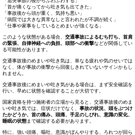
「追突事故の後からふわふわする」
「首が痛くなってから吐き気も出てきた」
「事故後から頭が重く、気持ち悪い」
「病院では大きな異常なしと言われたが不調が続く」
「仕事や家事をしているとめまいが強くなる」
このような状態がある場合、
交通事故によるむち打ち、首肩
の緊張、自律神経への負担、頭部への衝撃
などが関係してい
る可能性があります。
交通事故後のめまいや吐き気は、単なる疲れや気のせいでは
なく、体が事故の衝撃から回復しきれていないサインかもし
れません。
交通事故後にめまいや吐き気がある場合は、まず安全確認を
行い、早めに状態を確認することが大切です。
国家資格を持つ施術者の立場から見ると、交通事故後のめま
いや吐き気では、症状だけでなく、
事故の状況、頭をぶつけ
たかどうか、首の痛み、頭痛、手足のしびれ、意識の変化、
睡眠の状態
まで確認する必要があります。
特に、強い頭痛、嘔吐、意識がぼんやりする、ろれつが回ら