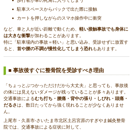
歩行者が車の死角に入ってしまう
駐車スペースからバックで出た際に接触
カートを押しながらのスマホ操作中に衝突
など、車と人が近い距離で動くため、
軽い接触事故でも身体に
は大きな衝撃
が加わることがあります。
特に「駐車場内の事故＝軽い」と思い込み、受診せずに放置す
ると、
首や腰の不調が慢性化してしまう恐れ
もあります。
■ 事故後すぐに整骨院を受診すべき理由
「ちょっとぶつかっただけだから大丈夫」と思っても、事故後
の体には見えないダメージが残っていることが多々あります。
交通事故による
むち打ち・腰痛・背中の張り・しびれ・頭痛・
だるさ
は、数日たってから強く現れることが少なくありませ
ん。
上尾市・久喜市-さいたま市北区土呂宮原のすぎやま鍼灸整骨
院では、交通事故による症状に対して、