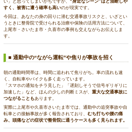
い」と思ってしまいがちですが、
“身近なシーン”ほど油断しや
すく、被害に遭う確率も高い
のが現実です。
今回は、あなたの身の回りに潜む交通事故リスクと、いざとい
うときに整骨院で受けられる治療や保険の活用方法について、
上尾市・さいたま市・久喜市の事例も交えながらお伝えしま
す。
■ 通勤中の“ながら運転”や焦りが事故を招く
朝の通勤時間帯は、時間に追われて焦りがち。車の流れも速
く、自転車やバイクも多く走っています。
「スマホの通知をチラ見した」「遅刻しそうで信号ギリギリに
加速した」など、ほんの少しの判断ミスが、
重大な交通事故に
つながることも
あります。
実際に上尾市や久喜市さいたま市では、通勤中の追突事故や自
転車との接触事故が多く報告されており、
むち打ちや腰の痛
み、頭痛などの症状で整骨院に通うケースも多く見られます。