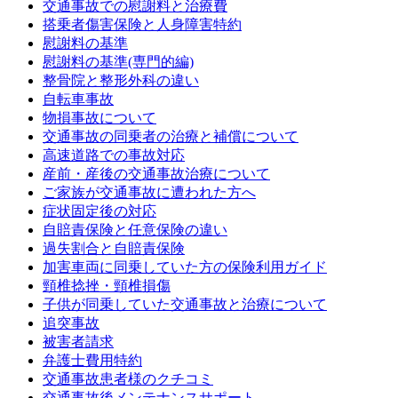
交通事故での慰謝料と治療費
搭乗者傷害保険と人身障害特約
慰謝料の基準
慰謝料の基準(専門的編)
整骨院と整形外科の違い
自転車事故
物損事故について
交通事故の同乗者の治療と補償について
高速道路での事故対応
産前・産後の交通事故治療について
ご家族が交通事故に遭われた方へ
症状固定後の対応
自賠責保険と任意保険の違い
過失割合と自賠責保険
加害車両に同乗していた方の保険利用ガイド
頸椎捻挫・頸椎損傷
子供が同乗していた交通事故と治療について
追突事故
被害者請求
弁護士費用特約
交通事故患者様のクチコミ
交通事故後メンテナンスサポート