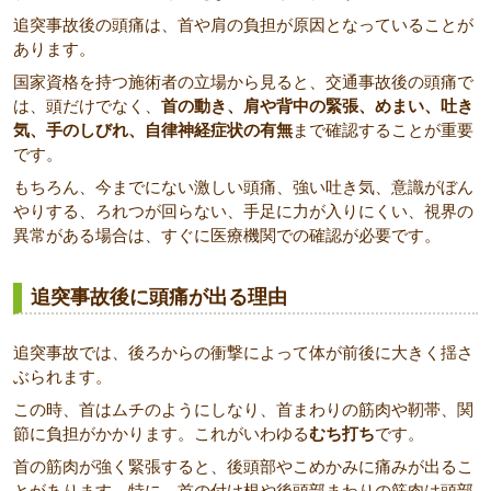
追突事故後の頭痛は、首や肩の負担が原因となっていることが
あります。
国家資格を持つ施術者の立場から見ると、交通事故後の頭痛で
は、頭だけでなく、
首の動き、肩や背中の緊張、めまい、吐き
気、手のしびれ、自律神経症状の有無
まで確認することが重要
です。
もちろん、今までにない激しい頭痛、強い吐き気、意識がぼん
やりする、ろれつが回らない、手足に力が入りにくい、視界の
異常がある場合は、すぐに医療機関での確認が必要です。
追突事故後に頭痛が出る理由
追突事故では、後ろからの衝撃によって体が前後に大きく揺さ
ぶられます。
この時、首はムチのようにしなり、首まわりの筋肉や靭帯、関
節に負担がかかります。これがいわゆる
むち打ち
です。
首の筋肉が強く緊張すると、後頭部やこめかみに痛みが出るこ
とがあります。特に、首の付け根や後頭部まわりの筋肉は頭部